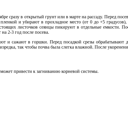
ре сразу в открытый грунт или в марте на рассаду. Перед посе
ленкой и убирают в прохладное место (от 0 до +5 градусов),
настоящих листочков сеянцы пикируют в отдельные емкости. Пос
на 2-3 год после посева.
езают и сажают в горшки. Перед посадкой срезы обрабатывают
изредка, так чтобы почва была слегка влажной. После укоренен
и может привести к загниванию корневой системы.