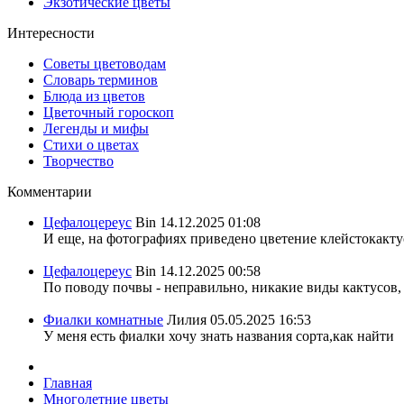
Экзотические цветы
Интересности
Советы цветоводам
Словарь терминов
Блюда из цветов
Цветочный гороскоп
Легенды и мифы
Стихи о цветах
Творчество
Комментарии
Цефалоцереус
Bin
14.12.2025 01:08
И еще, на фотографиях приведено цветение клейстокактус
Цефалоцереус
Bin
14.12.2025 00:58
По поводу почвы - неправильно, никакие виды кактусов, 
Фиалки комнатные
Лилия
05.05.2025 16:53
У меня есть фиалки хочу знать названия сорта,как найти
Главная
Многолетние цветы