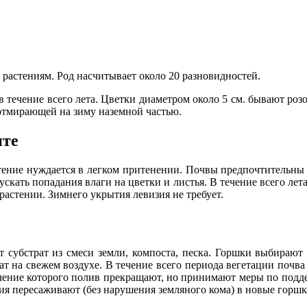
растениям. Род насчитывает около 20 разновидностей.
 течение всего лета. Цветки диаметром около 5 см. бывают розо
отмирающей на зиму наземной частью.
нте
астение нуждается в легком притенении. Почвы предпочтительн
скать попадания влаги на цветки и листья. В течение всего лет
растении. Зимнего укрытия левизия не требует.
 субстрат из смеси земли, компоста, песка. Горшки выбирают
ат на свежем воздухе. В течение всего периода вегетации почва
 течение которого полив прекращают, но принимают меры по по
ия пересаживают (без нарушения земляного кома) в новые горшк