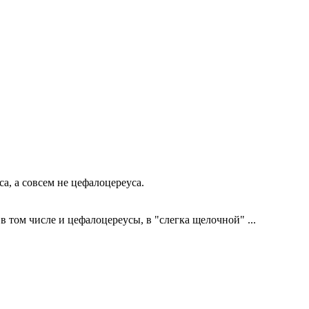
а, а совсем не цефалоцереуса.
в том числе и цефалоцереусы, в "слегка щелочной" ...