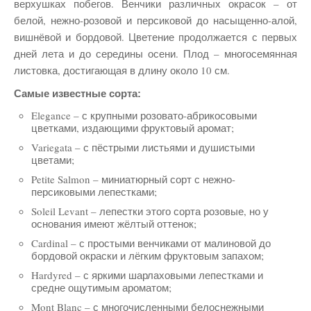
верхушках побегов. Венчики различных окрасок – от
белой, нежно-розовой и персиковой до насыщенно-алой,
вишнёвой и бордовой. Цветение продолжается с первых
дней лета и до середины осени. Плод – многосемянная
листовка, достигающая в длину около 10 см.
Самые известные сорта:
Elegance – с крупными розовато-абрикосовыми
цветками, издающими фруктовый аромат;
Variegata – с пёстрыми листьями и душистыми
цветами;
Petite Salmon – миниатюрный сорт с нежно-
персиковыми лепестками;
Soleil Levant – лепестки этого сорта розовые, но у
основания имеют жёлтый оттенок;
Cardinal – с простыми венчиками от малиновой до
бордовой окраски и лёгким фруктовым запахом;
Hardyred – с яркими шарлаховыми лепестками и
средне ощутимым ароматом;
Mont Blanc – с многочисленными белоснежными