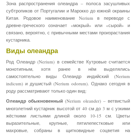
Зона распространения олеандра – полоса засушливых
субтропиков от Португалии и Марокко до южной окраины
Китая. Родовое наименование Nerium в переводе с
древне-греческого означает «мокрый» или «сырой» и
связано, вероятно, с привычными местами произрастания
кустарника.
Виды олеандра
Род Олеандр (Nerium) в семействе Кутровые считается
монотипным, хотя ранее в нём выделялись
самостоятельно виды Олеандр индийский (Nerium
indicum) и душистый (Nerium odorum). Однако сегодня в
роду рассматривают только один вид:
(Nerium oleander) – ветвистый
Олеандр обыкновенный
многолетний кустарник высотой от 40 см до 3 м с узкими
жёсткими листьями длиной около 10-15 см. Цветы
выразительные, крупные, пятилепестковые или
махровые, собраны в щитковидные соцветия на