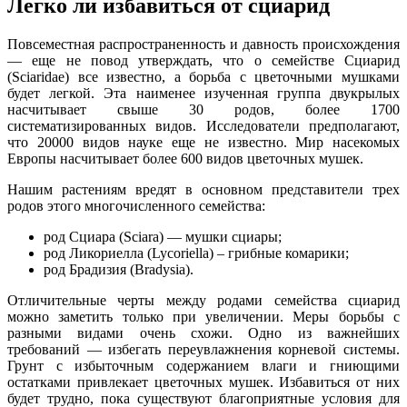
Легко ли избавиться от сциарид
Повсеместная распространенность и давность происхождения
— еще не повод утверждать, что о семействе Сциарид
(Sciaridae) все известно, а борьба с цветочными мушками
будет легкой. Эта наименее изученная группа двукрылых
насчитывает свыше 30 родов, более 1700
систематизированных видов. Исследователи предполагают,
что 20000 видов науке еще не известно. Мир насекомых
Европы насчитывает более 600 видов цветочных мушек.
Нашим растениям вредят в основном представители трех
родов этого многочисленного семейства:
род Сциара (Sciara) — мушки сциары;
род Ликориелла (Lycoriella) – грибные комарики;
род Брадизия (Bradysia).
Отличительные черты между родами семейства сциарид
можно заметить только при увеличении. Меры борьбы с
разными видами очень схожи. Одно из важнейших
требований — избегать переувлажнения корневой системы.
Грунт с избыточным содержанием влаги и гниющими
остатками привлекает цветочных мушек. Избавиться от них
будет трудно, пока существуют благоприятные условия для