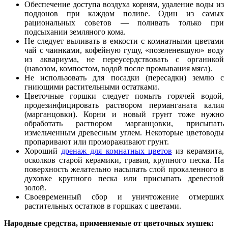
Обеспечение доступа воздуха корням, удаление воды из
поддонов при каждом поливе. Один из самых
рациональных советов — поливать только при
подсыхании земляного кома.
Не следует выливать в емкости с комнатными цветами
чай с чаинками, кофейную гущу, «позеленевшую» воду
из аквариума, не переусердствовать с органикой
(навозом, компостом, водой после промывания мяса).
Не использовать для посадки (пересадки) землю с
гниющими растительными остатками.
Цветочные горшки следует помыть горячей водой,
продезинфицировать раствором перманганата калия
(марганцовки). Корни и новый грунт тоже нужно
обработать раствором марганцовки, присыпать
измельченным древесным углем. Некоторые цветоводы
пропаривают или промораживают грунт.
Хороший
дренаж для комнатных цветов
из керамзита,
осколков старой керамики, гравия, крупного песка. На
поверхность желательно насыпать слой прокаленного в
духовке крупного песка или присыпать древесной
золой.
Своевременный сбор и уничтожение отмерших
растительных остатков в горшках с цветами.
Народные средства, применяемые от цветочных мушек: