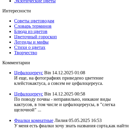
Экзотические цветы
Интересности
Советы цветоводам
Словарь терминов
Блюда из цветов
Цветочный гороскоп
Легенды и мифы
Стихи о цветах
Творчество
Комментарии
Цефалоцереус
Bin
14.12.2025 01:08
И еще, на фотографиях приведено цветение
клейстокактуса, а совсем не цефалоцереуса.
Цефалоцереус
Bin
14.12.2025 00:58
По поводу почвы - неправильно, никакие виды
кактусов, в том числе и цефалоцереусы, в "слегка
щелочной" ...
Фиалки комнатные
Лилия
05.05.2025 16:53
У меня есть фиалки хочу знать названия сорта,как найти