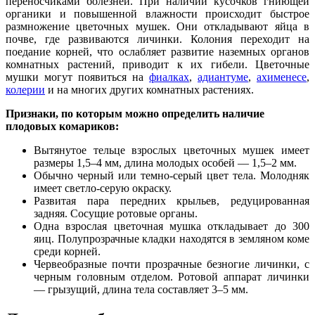
переносчиками болезней. При наличии кусочков гниющей
органики и повышенной влажности происходит быстрое
размножение цветочных мушек. Они откладывают яйца в
почве, где развиваются личинки. Колония переходит на
поедание корней, что ослабляет развитие наземных органов
комнатных растений, приводит к их гибели. Цветочные
мушки могут появиться на
фиалках
,
адиантуме
,
ахименесе
,
колерии
и на многих других комнатных растениях.
Признаки, по которым можно определить наличие
плодовых комариков:
Вытянутое тельце взрослых цветочных мушек имеет
размеры 1,5–4 мм, длина молодых особей — 1,5–2 мм.
Обычно черный или темно-серый цвет тела. Молодняк
имеет светло-серую окраску.
Развитая пара передних крыльев, редуцированная
задняя. Сосущие ротовые органы.
Одна взрослая цветочная мушка откладывает до 300
яиц. Полупрозрачные кладки находятся в земляном коме
среди корней.
Червеобразные почти прозрачные безногие личинки, с
черным головным отделом. Ротовой аппарат личинки
— грызущий, длина тела составляет 3–5 мм.