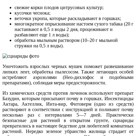
свежие корки плодов цитрусовых культур;
кусочки чеснока;
веточки укропа, которые раскладывают в горшках;
многократное опрыскивание настоем сухого табака (20 г
настаивают в 0,5 л воды 2 дня, процеживают и
разбавляют еще 1 л воды);
обработка мыльным раствором (10–20 г мыльной
стружки на 0,5 л воды).
Уничтожить взрослых черных мушек поможет развешивание
липких лент, обработка пылесосом. Также летающих особей
истребляют аэрозолями (Нео-дихлофос и подобными
препаратами), соблюдая меры предосторожности.
Из химических средств против личинок используют препарат
Базудин, которым присыпают почву в горшках. Инсектициды
Актара, Актеллик, Инта-вир, Фитоверм (одно из средств)
растворяют в соответствии с инструкцией и поливают почву
несколько раз с интервалами 5—7 дней. Практически
безопасные для растений в открытом грунте, сциариды
превратились в настоящее бедствие для любителей комнатных
растений. Нередко зеленое убранство жилища страдает от